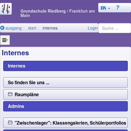
Grundschule Riedberg
/ Frankfurt am
Main
ausgang
start
internes
Login
Internes
Internes
So finden Sie uns ...
Raumpläne
Admins
"Zwischenlager": Klassengalerien, Schülerportfolio